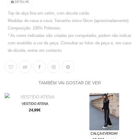
DETALHE
Top de alça fina em cetim, com decote caído.
Medidas de cava a cava: Tamanho único 56cm (aproximadamente)
Composição: 100% Poliester;
* As cores indicadas são criadas por computador, podem não indicar
com exatidão a cor da peça. Consultar as fotos da peça e, em caso
de dúvida, entrar em contacto
TAMBÉM VAI GOSTAR DE VER
O ATENA
BLAZE
99€
12,74€
CALÇA EVERDAY