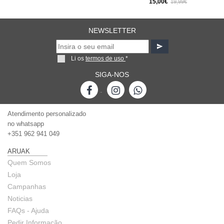
15,00€
19,99€
NEWSLETTER
Li os
termos de uso
*
SIGA-NOS
-
Atendimento personalizado
no whatsapp
+351 962 941 049
ARUAK
Quem Somos
Loja
Campanhas
Noticias
FAQs - Ajuda
Pedir Informação