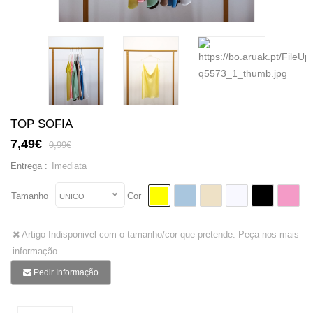
TOP SOFIA
7,49€
9,99€
Imediata
Entrega :
Tamanho
Cor
UNICO
Artigo Indisponivel com o tamanho/cor que pretende. Peça-nos mais
informação.
Pedir Informação