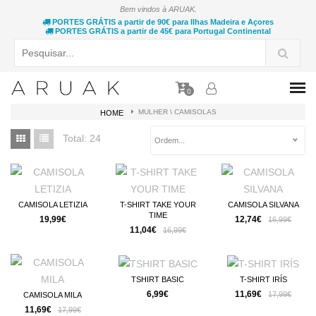
Bem vindos à ARUAK.
PORTES GRÁTIS a partir de 90€ para Ilhas Madeira e Açores
PORTES GRÁTIS a partir de 45€ para Portugal Continental
0
MULHER \ CAMISOLAS
HOME
Total:
24
Ordem...
CAMISOLA LETIZIA
T-SHIRT TAKE YOUR
CAMISOLA SILVANA
TIME
19,99€
12,74€
16,99€
11,04€
16,99€
TSHIRT BASIC
T-SHIRT IRÍS
6,99€
11,69€
17,99€
CAMISOLA MILA
11,69€
17,99€