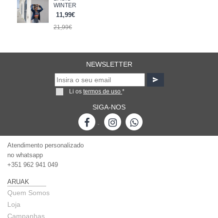
XL
WINTER
XXL
11,99€
21,99€
NEWSLETTER
Li os
termos de uso
*
SIGA-NOS
-
Atendimento personalizado
no whatsapp
+351 962 941 049
ARUAK
Quem Somos
Loja
Campanhas