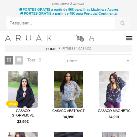
Bem vindos à ARUAK.
PORTES GRÁTIS a partir de 90€ para Ilhas Madeira e Açores
PORTES GRÁTIS a partir de 45€ para Portugal Continental
0
FITNESS \ CASACO
HOME
Total:
9
Ordem...
Novo
CASACO
CASACO ABSTRACT
CASACO MAGNETIC
STORMMOVE
34,99€
34,99€
33,99€