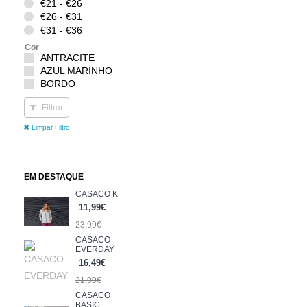
€21 - €26
€26 - €31
€31 - €36
Cor
ANTRACITE
AZUL MARINHO
BORDO
BRANCO
Filtrar
CINZA
FUSHIA
Limpar Filtro
MAGNETIC
MESCLA
PRETO
ROSA
EM DESTAQUE
ROSA BEBE
CASACO K
TAUPE
11,99€
VERDE
23,99€
VERDE AGUA
CASACO
VERDE TROPA
EVERDAY
Tamanho
16,49€
L
21,99€
M
S
CASACO
BASIC