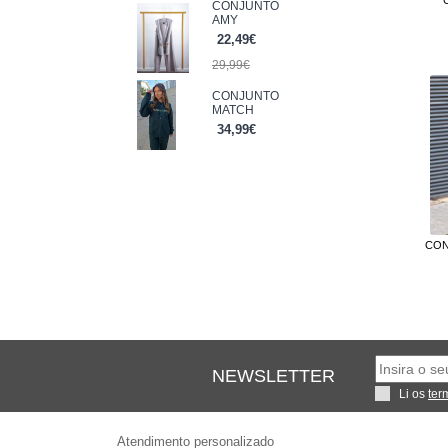
CONJUNTO
AMY
L
22,49€
M
M L
29,99€
ML
CONJUNTO
S
MATCH
S M
34,99€
UNICO
XL
XL XXL
XX
XXL
CON
NEWSLETTER
Li os
ter
Atendimento personalizado