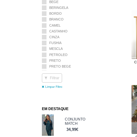
BEGE
BERINGELA
BORDO
BRANCO
CAMEL
CASTANHO
CINZA
FUSHIA
MESCLA
PETROLEO
PRETO
C
PRETO BEGE
ROSA BEBE
Filtrar
ROSA CLARO
ROSA PRETO
Limpar Filtro
TAUPE
TURQUESA
VERDE
VERDE ESCURO
EM DESTAQUE
VERDE MARINHO
CONJUNTO
VERDE TROPA
MATCH
VERMELHO
34,99€
Tamanho