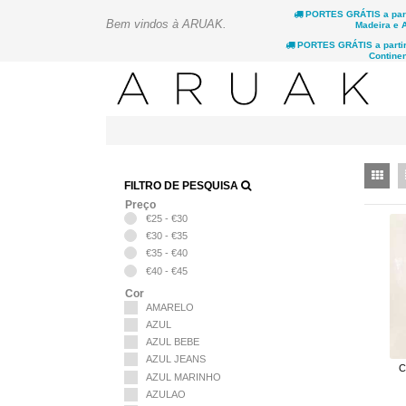
PORTES GRÁTIS a parti
Bem vindos à ARUAK.
Madeira e 
PORTES GRÁTIS a partir 
Continen
FILTRO DE PESQUISA
Preço
€25 - €30
€30 - €35
€35 - €40
€40 - €45
Cor
AMARELO
AZUL
AZUL BEBE
AZUL JEANS
C
AZUL MARINHO
AZULAO