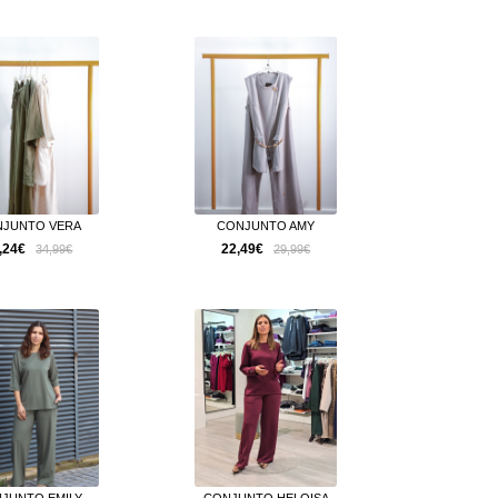
JUNTO VERA
CONJUNTO AMY
,24€
22,49€
34,99€
29,99€