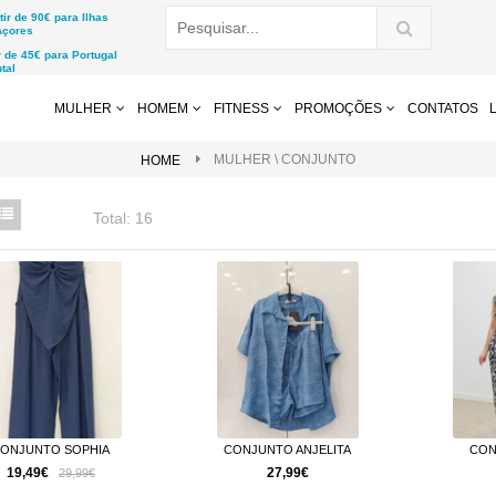
r de 90€ para Ilhas
Açores
de 45€ para Portugal
tal
MULHER
HOMEM
FITNESS
PROMOÇÕES
CONTATOS
MULHER \ CONJUNTO
HOME
Total:
16
ONJUNTO SOPHIA
CONJUNTO ANJELITA
CON
19,49€
27,99€
29,99€