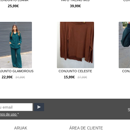
CONJUNTO LUANA
FATO TREINO IRIS
CON
25,99€
39,99€
JUNTO GLAMOROUS
CONJUNTO CELESTE
CON
22,99€
15,99€
34,99€
37,99€
mos de uso
*
ARUAK
ÁREA DE CLIENTE