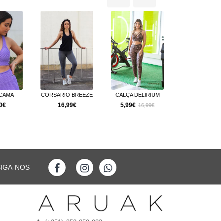
CAMA
CORSARIO BREEZE
CALÇA DELIRIUM
CALÇA ARU
ELASTIC
0€
16,99€
5,99€
16,99€
5,99€
16,9
SIGA-NOS
-