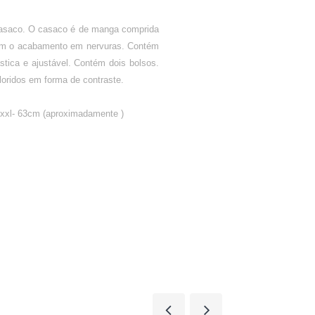
 casaco. O casaco é de manga comprida
 com o acabamento em nervuras. Contém
ástica e ajustável. Contém dois bolsos.
oridos em forma de contraste.
xxl- 63cm (aproximadamente )