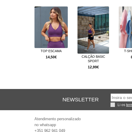
ROPPED KEEP
TOP ESCAMA
T-SH
ACTIVE
CALÇÃO BASIC
14,50€
SPORT
5,99€
14,99€
12,99€
NEWSLETTER
Li os
ter
Atendimento personalizado
no whatsapp
+351 962 941 049