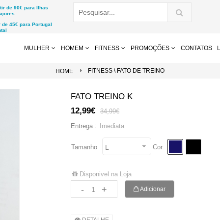
r de 90€ para Ilhas
Açores
de 45€ para Portugal
tal
MULHER
HOMEM
FITNESS
PROMOÇÕES
CONTATOS
FITNESS \ FATO DE TREINO
HOME
FATO TREINO K
12,99€
34,99€
Imediata
Entrega :
Tamanho
Cor
L
Disponivel na Loja
-
+
Adicionar