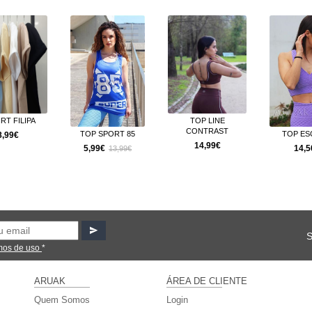
IRT FILIPA
TOP LINE
CONTRAST
TOP SPORT 85
TOP ES
8,99€
14,99€
5,99€
14,5
13,99€
mos de uso
*
ARUAK
ÁREA DE CLIENTE
Quem Somos
Login