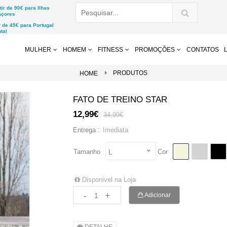
r de 90€ para Ilhas
Açores
de 45€ para Portugal
tal
MULHER
HOMEM
FITNESS
PROMOÇÕES
CONTATOS
PRODUTOS
HOME
FATO DE TREINO STAR
12,99€
34,99€
Imediata
Entrega :
Tamanho
Cor
L
Disponivel na Loja
-
+
Adicionar