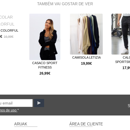
TAMBÉM VAI GOSTAR DE VER
 COLORFUL
9€
16,99€
CAMISOLA LETIZIA
CAL
SPORTSW
CASACO SPORT
19,99€
FITNESS
17,9
26,99€
mos de uso
*
ARUAK
ÁREA DE CLIENTE