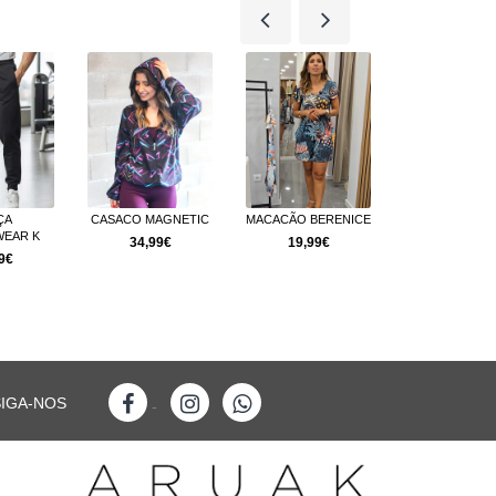
ÇA
CASACO MAGNETIC
MACACÃO BERENICE
EAR K
BERMUDA BA
34,99€
19,99€
9€
13,99€
SIGA-NOS
-