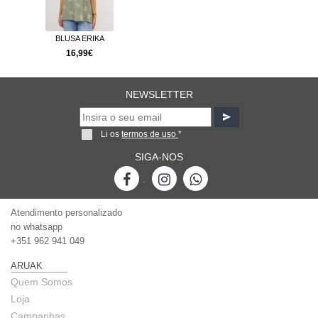
SA ERIKA
6,99€
NEWSLETTER
Li os
termos de uso
*
SIGA-NOS
-
Atendimento personalizado
no whatsapp
+351 962 941 049
ARUAK
Quem Somos
Loja
Campanhas