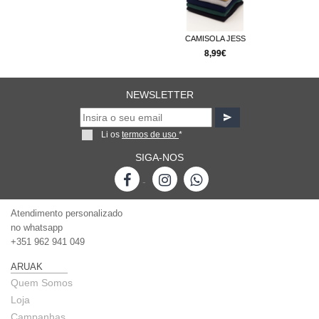
CAMISOLA JESS
8,99€
NEWSLETTER
Li os
termos de uso
*
SIGA-NOS
-
Atendimento personalizado
no whatsapp
+351 962 941 049
ARUAK
Quem Somos
Loja
Campanhas