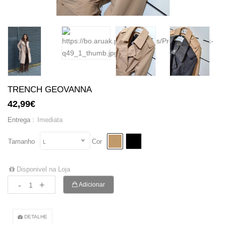
TRENCH GEOVANNA
42,99€
Imediata
Entrega :
Tamanho
Cor
L
Disponivel na Loja
-
+
Adicionar
DETALHE