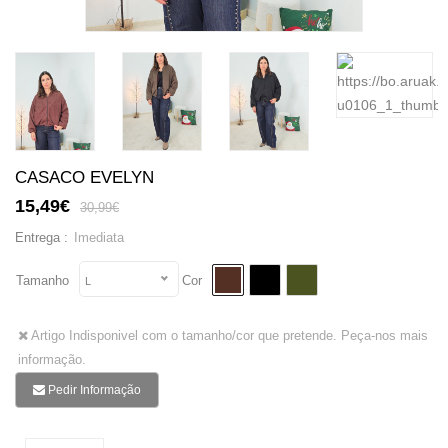
CASACO EVELYN
15,49€
30,99€
Imediata
Entrega :
Tamanho
Cor
L
Artigo Indisponivel com o tamanho/cor que pretende. Peça-nos mais
informação.
Pedir Informação