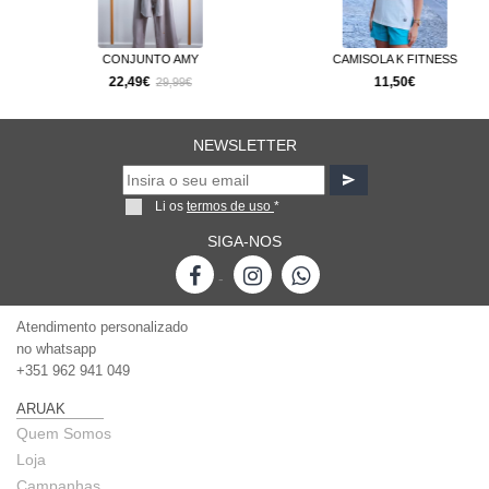
CONJUNTO AMY
CAMISOLA K FITNESS
22,49€
11,50€
29,99€
NEWSLETTER
Li os
termos de uso
*
SIGA-NOS
-
Atendimento personalizado
no whatsapp
+351 962 941 049
ARUAK
Quem Somos
Loja
Campanhas