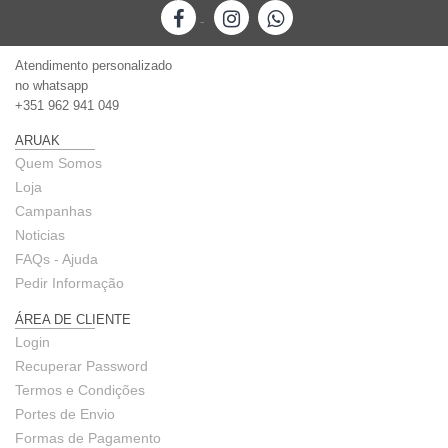
-
Atendimento personalizado
no whatsapp
+351 962 941 049
ARUAK
Quem Somos
Loja
Campanhas
Noticias
FAQs - Ajuda
Pedir Informação
ÁREA DE CLIENTE
Login
Recuperar Password
Termos e Condições
Portes de Envio
Formas de Pagamento