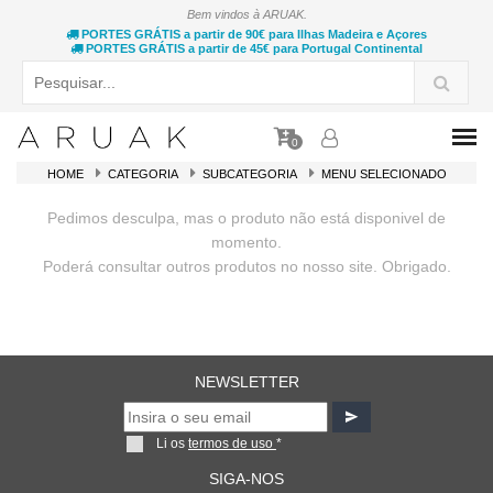
Bem vindos à ARUAK.
PORTES GRÁTIS a partir de 90€ para Ilhas Madeira e Açores
PORTES GRÁTIS a partir de 45€ para Portugal Continental
0
HOME
CATEGORIA
SUBCATEGORIA
MENU SELECIONADO
Pedimos desculpa, mas o produto não está disponivel de
momento.
Poderá consultar outros produtos no nosso site. Obrigado.
NEWSLETTER
Li os
termos de uso
*
SIGA-NOS