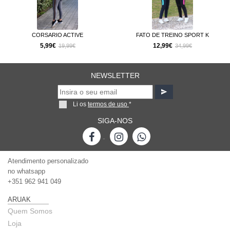
CORSARIO ACTIVE
FATO DE TREINO SPORT K
5,99€
12,99€
19,99€
34,99€
NEWSLETTER
Li os
termos de uso
*
SIGA-NOS
-
Atendimento personalizado
no whatsapp
+351 962 941 049
ARUAK
Quem Somos
Loja