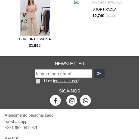
SHORT PAOLA
12,74€
16,99€
CONJUNTO MARTA
31,99€
NEWSLETTER
Li os
termos de uso
*
SIGA-NOS
-
Atendimento personalizado
no whatsapp
+351 962 941 049
ARUAK