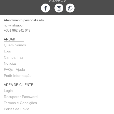
SIGA-NOS
-
Atendimento personalizado
no whatsapp
+351 962 941 049
ARUAK
Quem Somos
Loja
Campanhas
Noticias
FAQs - Ajuda
Pedir Informação
ÁREA DE CLIENTE
Login
Recuperar Password
Termos e Condições
Portes de Envio