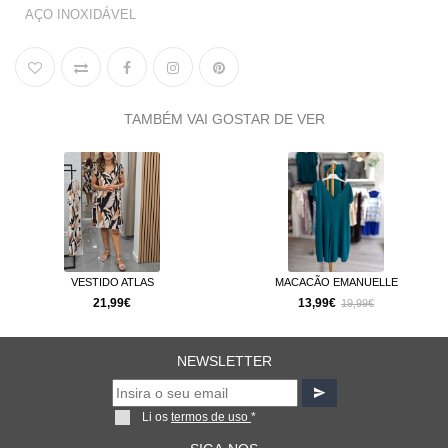
AÇO INOXIDÁVEL
TAMBÉM VAI GOSTAR DE VER
J
1
ESTIDO ATLAS
MACACÃO EMANUELLE
21,99€
13,99€
19,99€
NEWSLETTER
Li os
termos de uso
*