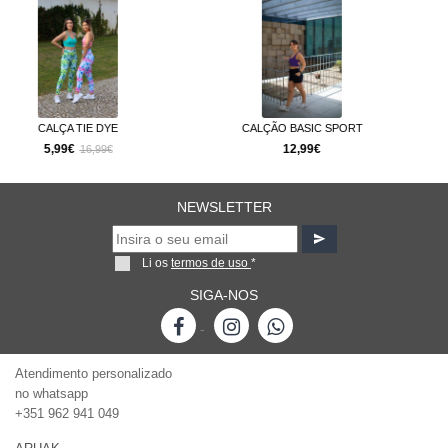
– Não colocar na máquina de secar
– Não secar à luz direta do sol
– Não usar lixívia
CALÇÃO BASIC SPORT
SHORT MOTION
– Passar a ferro a uma temperatura máxima de 110ºC
12,99€
12,74€
16,99€
– Limpeza a seco
NEWSLETTER
Li os
termos de uso
*
SIGA-NOS
-
Atendimento personalizado
no whatsapp
+351 962 941 049