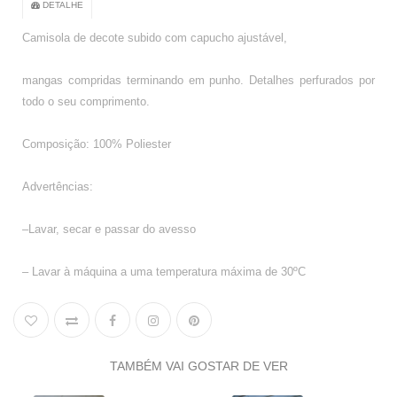
DETALHE
Camisola de decote subido com capucho ajustável,
mangas compridas terminando em punho. Detalhes perfurados por
todo o seu comprimento.
Composição: 100% Poliester
Advertências:
–Lavar, secar e passar do avesso
– Lavar à máquina a uma temperatura máxima de 30ºC
– Lavar com cores similares
– Retirar da máquina de imediato após lavagem
TAMBÉM VAI GOSTAR DE VER