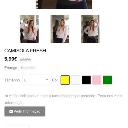
CAMISOLA FRESH
5,99€
13,99€
Imediata
Entrega :
Tamanho
Cor
L
Artigo Indisponivel com o tamanho/cor que pretende. Peça-nos mais
informação.
Pedir Informação