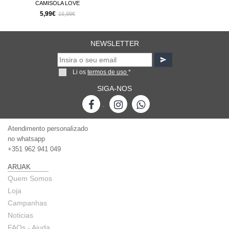
CAMISOLA LOVE
5,99€
16,99€
NEWSLETTER
Li os
termos de uso
*
SIGA-NOS
-
Atendimento personalizado
no whatsapp
+351 962 941 049
ARUAK
Quem Somos
Loja
Campanhas
Noticias
FAQs - Ajuda