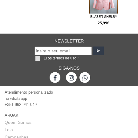
BLAZER SHELBY
25,99€
NEWSLETTER
Li os
termos de uso
*
SIGA-NOS
-
Atendimento personalizado
no whatsapp
+351 962 941 049
ARUAK
Quem Somos
Loja
Campanhas