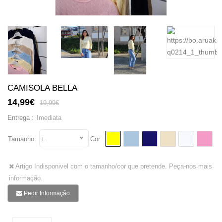
CAMISOLA BELLA
14,99€
19,99€
Imediata
Entrega :
Tamanho
Cor
L
Artigo Indisponivel com o tamanho/cor que pretende. Peça-nos mais
informação.
Pedir Informação