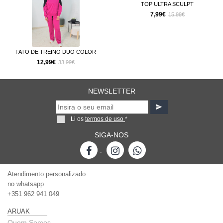
TOP ULTRA SCULPT
7,99€
15,99€
FATO DE TREINO DUO COLOR
12,99€
33,99€
NEWSLETTER
Li os
termos de uso
*
SIGA-NOS
-
Atendimento personalizado
no whatsapp
+351 962 941 049
ARUAK
Quem Somos