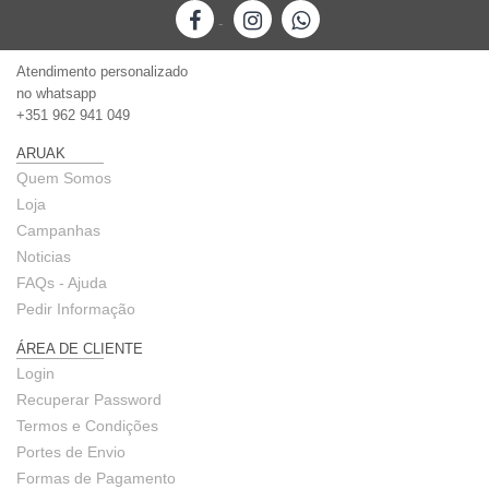
-
Atendimento personalizado
no whatsapp
+351 962 941 049
ARUAK
Quem Somos
Loja
Campanhas
Noticias
FAQs - Ajuda
Pedir Informação
ÁREA DE CLIENTE
Login
Recuperar Password
Termos e Condições
Portes de Envio
Formas de Pagamento