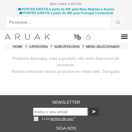
Bem vindos à ARUAK.
PORTES GRÁTIS a partir de 90€ para Ilhas Madeira e Açores
PORTES GRÁTIS a partir de 45€ para Portugal Continental
0
HOME
CATEGORIA
SUBCATEGORIA
MENU SELECIONADO
Pedimos desculpa, mas o produto não está disponivel de
momento.
Poderá consultar outros produtos no nosso site. Obrigado.
NEWSLETTER
Li os
termos de uso
*
SIGA-NOS