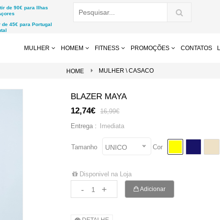
r de 90€ para Ilhas
Açores
de 45€ para Portugal
tal
MULHER
HOMEM
FITNESS
PROMOÇÕES
CONTATOS
MULHER \ CASACO
HOME
BLAZER MAYA
12,74€
16,99€
Imediata
Entrega :
Tamanho
Cor
UNICO
Disponivel na Loja
-
+
Adicionar