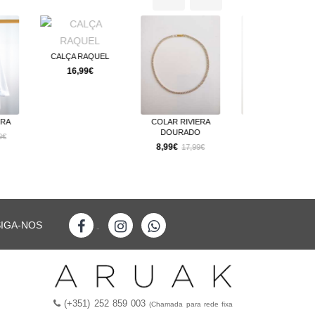
RAQUEL
9€
COLAR RIVIERA
T-SHIRT IRÍS
JEANS EM
DOURADO
11,69€
24,99€
17,99€
8,99€
17,99€
SIGA-NOS
-
(+351) 252 859 003
(Chamada para rede fixa