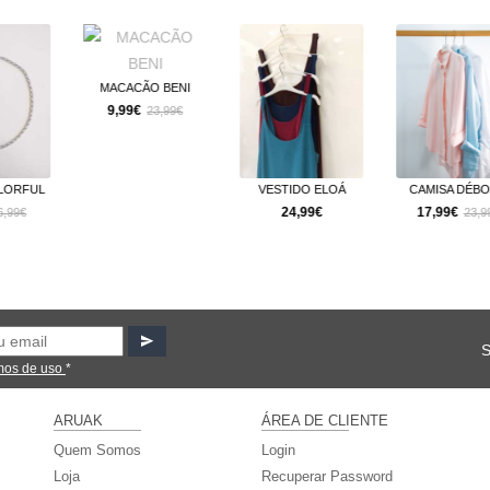
CÃO BENI
CALÇA 
9€
16,9
23,99€
VESTIDO ELOÁ
CAMISA DÉBORA
24,99€
17,99€
23,99€
mos de uso
*
ARUAK
ÁREA DE CLIENTE
Quem Somos
Login
Loja
Recuperar Password