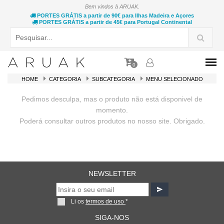
Bem vindos à ARUAK.
PORTES GRÁTIS a partir de 90€ para Ilhas Madeira e Açores
PORTES GRÁTIS a partir de 45€ para Portugal Continental
0
HOME
CATEGORIA
SUBCATEGORIA
MENU SELECIONADO
Pedimos desculpa, mas o produto não está disponivel de
momento.
Poderá consultar outros produtos no nosso site. Obrigado.
NEWSLETTER
Li os
termos de uso
*
SIGA-NOS