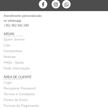
-
Atendimento personalizado
no whatsapp
+351 962 941 049
ARUAK
Quem Somos
Loja
Campanhas
Noticias
FAQs - Ajuda
Pedir Informação
ÁREA DE CLIENTE
Login
Recuperar Password
Termos e Condições
Portes de Envio
Formas de Pagamento