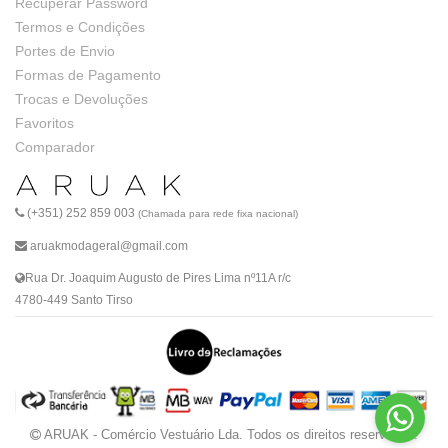
Recuperar Password
Termos e Condições
Portes de Envio
Formas de Pagamento
Trocas e Devoluções
Favoritos
Comparador
(+351) 252 859 003
(Chamada para rede fixa nacional)
aruakmodageral@gmail.com
Rua Dr. Joaquim Augusto de Pires Lima nº11A r/c
4780-449 Santo Tirso
ARUAK - Comércio Vestuário Lda. Todos os direitos reservados.