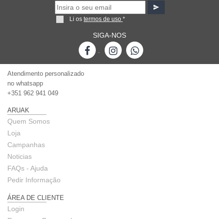
Li os
termos de uso
*
SIGA-NOS
-
Atendimento personalizado
no whatsapp
+351 962 941 049
ARUAK
Quem Somos
Loja
Campanhas
Noticias
FAQs - Ajuda
Pedir Informação
ÁREA DE CLIENTE
Login